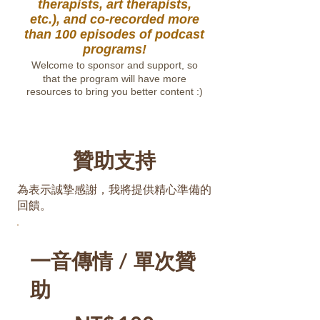
therapists, art therapists,
etc.), and co-recorded more
than 100 episodes of podcast
programs!
Welcome to sponsor and support, so
that the program will have more
resources to bring you better content :)
贊助支持
為表示誠摯感謝，我將提供精心準備的
回饋。
一音傳情 / 單次贊
助
NT$100