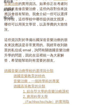
看時事
音樂治療
的實用資訊。如果你正在考慮到
德國來進修音樂治療，這些內容對你來說
好薪情
應該會很有幫助。我會介紹一些可以選擇
療心室
的學校，這些學校中哪些提供德文授課，
哪些可以用英文學習，以及學費的大致情
況。
這些資訊對於準備出國深造音樂治療的朋
友來說應該是非常實用的。我經常收到聽
眾的私信或 email，詢問有關德國音樂治療
升學的問題，因此在這裡統一為大家解
答，希望能幫助到有需要的朋友。
德國音樂治療學校的選擇與分類
德國音樂教育的特色
音樂治療，一個跨學科的專業
德國高等教育的分類
1. 綜合型大學的音樂治療課程
2. 應用科學大學
（Fachhochschule）的實用取