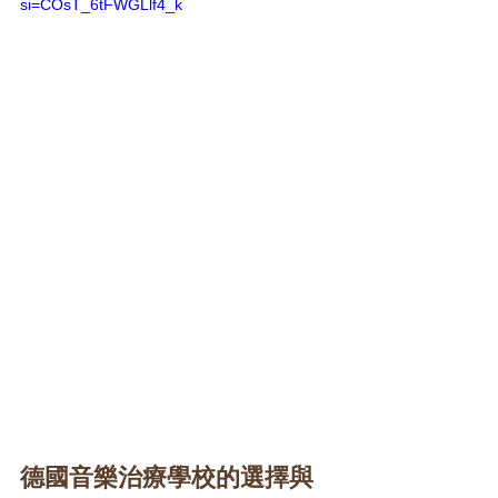
si=COsT_6tFWGLlf4_k
德國音樂治療學校的選擇與