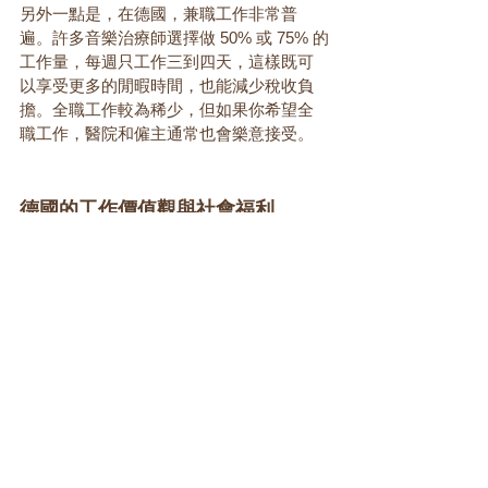
另外一點是，在德國，兼職工作非常普
遍。許多音樂治療師選擇做 50% 或 75% 的
工作量，每週只工作三到四天，這樣既可
以享受更多的閒暇時間，也能減少稅收負
擔。全職工作較為稀少，但如果你希望全
職工作，醫院和僱主通常也會樂意接受。
德國的工作價值觀與社會福利
在歐洲，很多人工作的目的是為了生活，
而不是將工作視為生活的全部。他們更加
重視下班後的時間，認為賺夠生活費就已
經足夠。我們可能更強調生產力和效率，
但在德國，很多人選擇利用社會福利來提
高生活質量。
對於那些計劃在德國學習和工作的人來
說，了解這些資訊，包括學制、就業前
景、生活狀態和工作方式，都是非常重要