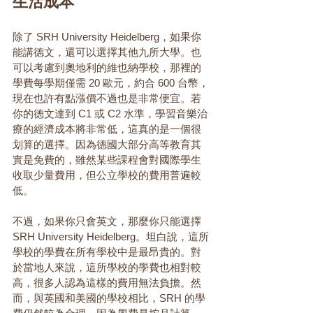
生活成本
除了 SRH University Heidelberg，如果你
能講德文，還可以選擇其他九所大學。也
可以考慮到奧地利的維也納學校，那裡的
學費每學期僅需 20 歐元，約合 600 台幣，
現在也許有點漲價不過也是非常便宜。若
你的德文達到 C1 或 C2 水準，學習音樂治
療的經濟成本將非常低，這真的是一個很
划算的選擇。因為德國大部分高等教育其
實是免費的，雖然某些課程會對國際學生
收取少量費用，但公立學校的費用普遍較
低。
不過，如果你只會英文，那麼你只能選擇 
SRH University Heidelberg。坦白說，這所
學校的學費在所有學校中是最昂貴的。對
於當地人來說，這所學校的學費也相對較
高，很多人認為這樣的費用無法負擔。然
而，與英國和美國的學校相比，SRH 的學