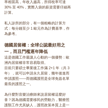
率相當高，年收入越高，所得稅率可達 
30% 至 40%，實際入袋的薪資需要仔細再
計算。
私人診所的部分，有一個粗略的計算方
式：每分鐘至少 1 歐元作為計費基準，作
為參考。
德國居留權：全球公認最好用之
一，而且門檻逐年降低
這是德國工作最讓人心動的一個優勢：歐
洲內居留權非常容易取得。
目前只要碩士畢業後工作滿 2+1 年（共 3 
年），就可以申請永久居留，幾年後進而
申請護照——而德國護照是全球免簽名單
最長的護照之一。
為什麼對音樂治療師來說居留權這麼好
拿？因為德國需要移民的勞動力，醫療照
護類工作尤其缺人，護照政策本質上是一