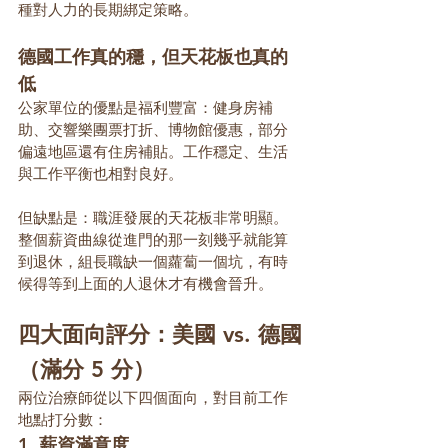
種對人力的長期綁定策略。
德國工作真的穩，但天花板也真的
低
公家單位的優點是福利豐富：健身房補
助、交響樂團票打折、博物館優惠，部分
偏遠地區還有住房補貼。工作穩定、生活
與工作平衡也相對良好。
但缺點是：職涯發展的天花板非常明顯。
整個薪資曲線從進門的那一刻幾乎就能算
到退休，組長職缺一個蘿蔔一個坑，有時
候得等到上面的人退休才有機會晉升。
四大面向評分：美國 vs. 德國
（滿分 5 分）
兩位治療師從以下四個面向，對目前工作
地點打分數：
1. 薪資滿意度