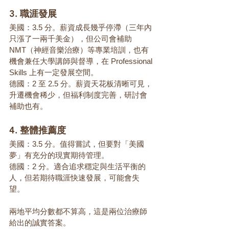
3. 職涯發展
美國：3.5 分。薪資成長幾乎停滯（三年內
只漲了一兩千美金），但公司會補助 
NMT（神經音樂治療）等專業培訓，也有
機會兼任大學講師與督導，在 Professional 
Skills 上有一定發展空間。
德國：2 至 2.5 分。薪資天花板清晰可見，
升遷機會稀少，但福利制度完善，研討會
補助也有。
4. 整體推薦度
美國：3.5 分。值得嘗試，但要對「美國
夢」有充分的現實期待管理。
德國：2 分。適合追求穩定與生活平衡的
人，但若期待職涯快速發展，可能會失
望。
兩地平均分數都不算高，這是兩位治療師
給出的誠實答案。