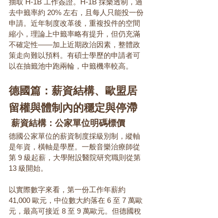
抽取 H-1B 工作簽證。H-1B 採樂透制，過
去中籤率約 20% 左右，且每人只能投一份
申請。近年制度改革後，重複投件的空間
縮小，理論上中籤率略有提升，但仍充滿
不確定性——加上近期政治因素，整體政
策走向難以預料。有碩士學歷的申請者可
以在抽籤池中跑兩輪，中籤機率較高。
德國篇：薪資結構、歐盟居
留權與體制內的穩定與停滯
 薪資結構：公家單位明碼標價
德國公家單位的薪資制度採級別制，縱軸
是年資，橫軸是學歷。一般音樂治療師從
第 9 級起薪，大學附設醫院研究職則從第 
13 級開始。
以實際數字來看，第一份工作年薪約 
41,000 歐元，中位數大約落在 6 至 7 萬歐
元，最高可接近 8 至 9 萬歐元。但德國稅