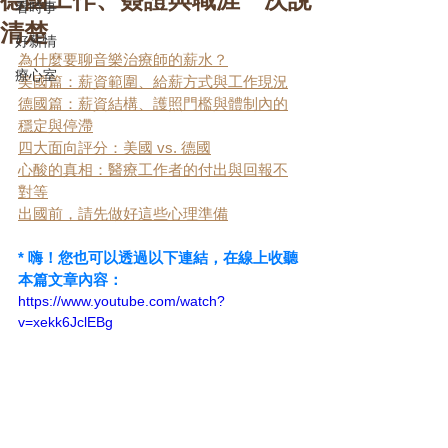
看時事
清楚
好薪情
為什麼要聊音樂治療師的薪水？
療心室
美國篇：薪資範圍、給薪方式與工作現況
德國篇：薪資結構、護照門檻與體制內的
穩定與停滯
四大面向評分：美國 vs. 德國
心酸的真相：醫療工作者的付出與回報不
對等
出國前，請先做好這些心理準備
* 嗨！您也可以透過以下連結，在線上收聽
本篇文章內容：
https://www.youtube.com/watch?
v=xekk6JclEBg