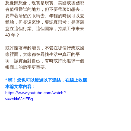
想像歸想像，現實是現實。美國或德國都
有值得嘗試的地方，但不要帶著幻想去，
要帶著清醒的眼睛去。年輕的時候可以去
體驗，但長遠來說，要認真思考：是否願
意在這個行業、這個國家，持續工作未來 
40 年？
或許隨著年齡增長，不管在哪個行業或國
家裡面，大家都在尋找生活中真正的平
衡，誠實面對自己，有時或許比追求一個
帳面上的數字更重要。
* 嗨！您也可以透過以下連結，在線上收聽
本篇文章內容：
https://www.youtube.com/watch?
v=xekk6JclEBg