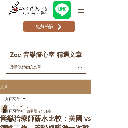
免費諮詢
Zoe 音樂療心室 精選文章
文章
所有文章
Zoe Weng
所有文章
5月23日
讀畢需時 5 分鐘
音樂治療師薪水比較：美國 vs
學新知
德國工作、簽證與職涯一次說