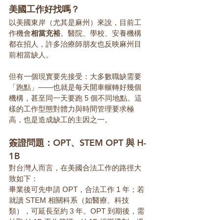
美國工作好找嗎？
以美國東岸（尤其是麻州）來說，目前工
作機會
相當充裕
。醫院、學校、安養機構
都在招人，許多治療師朋友也反映麻州目
前相當缺人。
但有一個現實要先接受：大多數職缺需要
「跑點」——也就是每天開車輾轉好幾個
機構，甚至同一天要跑 5 個不同地點。這
樣的工作型態對體力與時間管理要求極
高，也是造成缺工的主因之一。
簽證問題：OPT、STEM OPT 與 H-
1B
對台灣人而言，在美國合法工作的路徑大
致如下：
畢業後可先申請 OPT，合法工作 1 年；若
就讀 STEM 相關科系（如醫療、科技
類），可延長至約 3 年。OPT 到期後，需