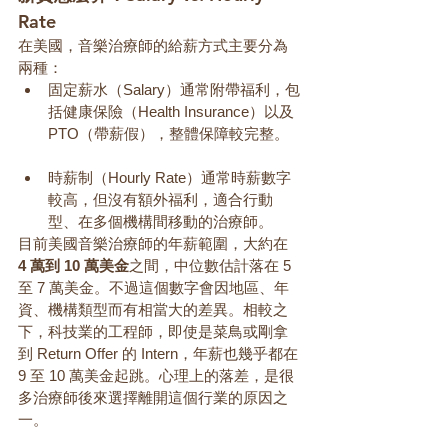
Rate
在美國，音樂治療師的給薪方式主要分為
兩種：
固定薪水（Salary）通常附帶福利，包
括健康保險（Health Insurance）以及 
PTO（帶薪假），整體保障較完整。
時薪制（Hourly Rate）通常時薪數字
較高，但沒有額外福利，適合行動
型、在多個機構間移動的治療師。
目前美國音樂治療師的年薪範圍，大約在
4 萬到 10 萬美金
之間，中位數估計落在 5 
至 7 萬美金。不過這個數字會因地區、年
資、機構類型而有相當大的差異。相較之
下，科技業的工程師，即使是菜鳥或剛拿
到 Return Offer 的 Intern，年薪也幾乎都在 
9 至 10 萬美金起跳。心理上的落差，是很
多治療師後來選擇離開這個行業的原因之
一。