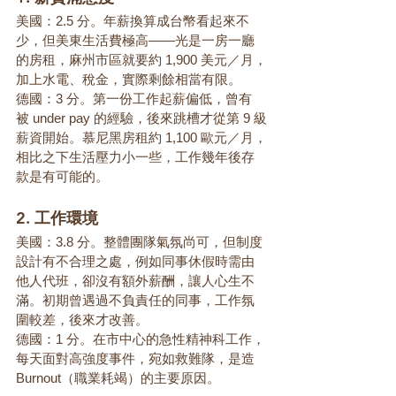
美國：2.5 分。年薪換算成台幣看起來不
少，但美東生活費極高——光是一房一廳
的房租，麻州市區就要約 1,900 美元／月，
加上水電、稅金，實際剩餘相當有限。
德國：3 分。第一份工作起薪偏低，曾有
被 under pay 的經驗，後來跳槽才從第 9 級
薪資開始。慕尼黑房租約 1,100 歐元／月，
相比之下生活壓力小一些，工作幾年後存
款是有可能的。
2. 工作環境
美國：3.8 分。整體團隊氣氛尚可，但制度
設計有不合理之處，例如同事休假時需由
他人代班，卻沒有額外薪酬，讓人心生不
滿。初期曾遇過不負責任的同事，工作氛
圍較差，後來才改善。
德國：1 分。在市中心的急性精神科工作，
每天面對高強度事件，宛如救難隊，是造
Burnout（職業耗竭）的主要原因。