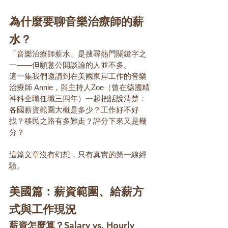
為什麼要聊音樂治療師的薪
水？
「音樂治療師薪水」是搜尋熱門關鍵字之
一——但願意公開談論的人並不多。
這一集我們邀請到在美國東岸工作的音樂
治療師 Annie，與主持人Zoe（曾在德國精
神科全職任職三四年）一起把話說清楚：
各國薪資範圍大概是多少？工作好不好
找？移民之路有多難走？評分下來又是幾
分？
這篇文章沒有幻想，只有真實的第一線經
驗。
美國篇：薪資範圍、給薪方
式與工作現況
薪資怎麼算？Salary vs. Hourly 