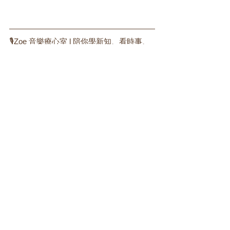
🎙️Zoe 音樂療心室 l 陪你學新知、看時事、
聊心事
Zoe 音樂療心室 podcast 節目致力於為聽眾
創造一個溫暖的音樂、心理與成長空間。
作為一個結合音樂、心理健康與自我成長
的 podcast 節目，我們透過四個特色單
元，陪伴聽眾挖掘生命中那些值得珍視的
片刻，找到屬於自己的旋律與力量。
前往收聽 >>
標記：
德國音樂治療
美國音樂治療
音樂治療師薪水
移民
海外工作
OPT
H-1B
工作簽證
居留權
心酸
好薪情