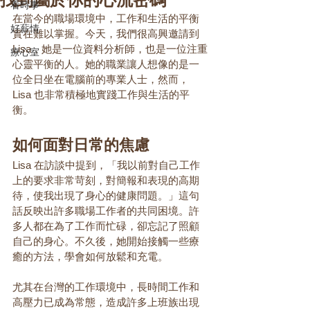
看時事
在當今的職場環境中，工作和生活的平衡
好薪情
實在難以掌握。今天，我們很高興邀請到 
Lisa，她是一位資料分析師，也是一位注重
療心室
心靈平衡的人。她的職業讓人想像的是一
位全日坐在電腦前的專業人士，然而，
Lisa 也非常積極地實踐工作與生活的平
衡。
如何面對日常的焦慮
Lisa 在訪談中提到，「我以前對自己工作
上的要求非常苛刻，對簡報和表現的高期
待，使我出現了身心的健康問題。」這句
話反映出許多職場工作者的共同困境。許
多人都在為了工作而忙碌，卻忘記了照顧
自己的身心。不久後，她開始接觸一些療
癒的方法，學會如何放鬆和充電。
尤其在台灣的工作環境中，長時間工作和
高壓力已成為常態，造成許多上班族出現