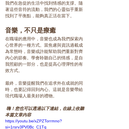
我們在急促的生活中找到情感的支撐。隨
著這些音符的流動，我們的心靈似乎重新
找到了平衡點，能夠真正活在當下。
音樂，不只是療癒
在職場的應用中，音樂也成為我們探索內
心世界的一種方式。當焦慮與資訊過載成
為常態時，音樂或許能幫助我們重新對齊
內心的節奏。學會聆聽自己的情感，是自
我照顧的一部分，也是提高心理彈性的有
效方式。
最終，音樂提醒我們在追求外在成就的同
時，也要記得回到內心。這就是音樂帶給
現代職場人最美好的禮物。
 嗨！您也可以透過以下連結，在線上收聽
本篇文章內容
https://youtu.be/xZPZTorrmno?
si=1rsrv3PV0Bc_C1Tq