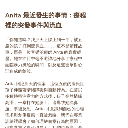
Anita 最近發生的事情：療程
裡的突發事件與流血
「你知道嗎？我那天上課上到一半，被五
歲的孩子打到流鼻血……」這不是驚悚故
事，而是一位音樂治療師 Anita 的真實經
歷。她在節目中毫不避諱地分享了療程中
面臨暴力風險的瞬間，以及這些衝擊對心
理造成的餘波。
Anita 回憶那天的個案，這位五歲的唐氏症
孩子伴隨著情緒障礙與衝動行為。在嘗試
多種轉移注意力的方式後，孩子突然情緒
高漲，一拳打在她臉上。這導致她流鼻
血。事後反思，Anita 才意識到自己的心理
需求與創傷反應一直被忽略。我們在專業
訓練裡學會了如何理解個案行為的原因，
但常常忘了自己也是人。我們也會痛、會