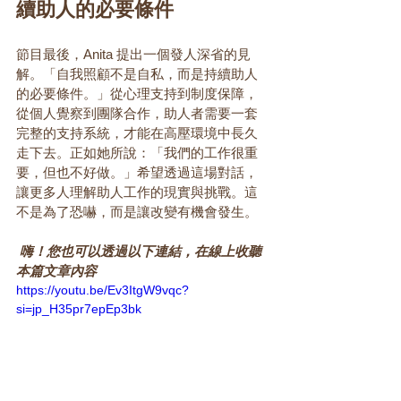
續助人的必要條件
節目最後，Anita 提出一個發人深省的見
解。「自我照顧不是自私，而是持續助人
的必要條件。」從心理支持到制度保障，
從個人覺察到團隊合作，助人者需要一套
完整的支持系統，才能在高壓環境中長久
走下去。正如她所說：「我們的工作很重
要，但也不好做。」希望透過這場對話，
讓更多人理解助人工作的現實與挑戰。這
不是為了恐嚇，而是讓改變有機會發生。
 嗨！您也可以透過以下連結，在線上收聽
本篇文章內容
https://youtu.be/Ev3ItgW9vqc?
si=jp_H35pr7epEp3bk