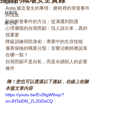
看時事
Anita 最近發生的事情：療程裡的突發事件
好薪情
與流血
防範突發事件的方法：從溝通到防護
療心室
心理層面的自我照顧：找人說出來，真的
很重要
降級訓練與防身術：專業中的生存技能
傷害保險的職業分類：音樂治療師應該算
在哪一類？
自我照顧不是自私，而是永續助人的必要
條件
 嗨！您也可以透過以下連結，在線上收聽
本篇文章內容
https://youtu.be/Ev3ItgW9vqc?
si=JHTaIDN_ZL2GDsCQ