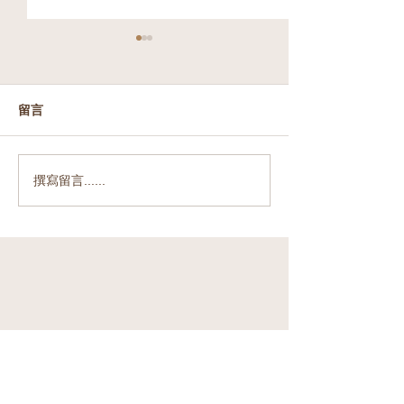
留言
義大利藝術治療全解析：
英國音樂治療師
撰寫留言......
榮格心理學、無所事事的
大公開：NHS 
美好與女性限定療癒之旅
移民政策完整解
追蹤並訂閱 Zoe 音樂療心室