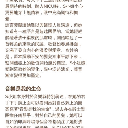
最期待的時刻。踏入NICU時，S小姐小心
翼翼地穿上無菌衣，眼中充滿期待和擔
憂。
語言障礙讓她難以與醫護人員溝通，但她
知道有一種語言是超越國界的。當她輕輕
觸碰著孩子柔軟的肌膚時，開始唱起了一
首輕柔的東歐的民謠。歌聲如春風拂面，
充滿了發自內心的溫柔與愛意。奇妙的
是，原本躁動不安的嬰兒漸漸平靜下來，
監測儀器上的數值開始趨於穩定。S小姐感
受到這微妙的變化，眼中泛起淚光，聲音
漸漸變得更加堅定。
音樂是我的生命
S小姐本身對於音樂就特別著迷，在她的右
手下手腕上面可以看到她對自己刺上的圖
案寫著“音樂是我的生命”，過去亦在爵士樂
團擔任鋼琴手，對於自己的嬰兒，她可以
自如的即興哼唱每個音符都傾注了她對孩
子的愛與祝福。漸漸地，NICU的其他家長