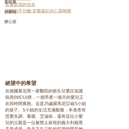
看時事
音樂是我的生命
隔離但不分離:音樂築起的心靈橋樑
好薪情
療心室
絕望中的希望
在德國慕尼黑一家醫院的新生兒重症加護
病房(NICU)裡，一個早產一個月的嬰兒正
在與時間賽跑。這是25歲羅馬尼亞籍S小姐
的孩子。S小姐的生活充滿艱難：本身患有
思覺失調、毒癮、艾滋病，還有這位小嬰
兒的父親是一位被禁止探視的義大利籍黑
手黨成員。每天下午三點的探視時間是她