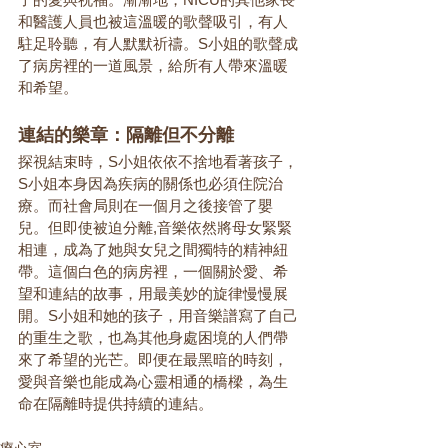
和醫護人員也被這溫暖的歌聲吸引，有人
駐足聆聽，有人默默祈禱。S小姐的歌聲成
了病房裡的一道風景，給所有人帶來溫暖
和希望。
連結的樂章：隔離但不分離
探視結束時，S小姐依依不捨地看著孩子，
S小姐本身因為疾病的關係也必須住院治
療。而社會局則在一個月之後接管了嬰
兒。但即使被迫分離,音樂依然將母女緊緊
相連，成為了她與女兒之間獨特的精神紐
帶。這個白色的病房裡，一個關於愛、希
望和連結的故事，用最美妙的旋律慢慢展
開。S小姐和她的孩子，用音樂譜寫了自己
的重生之歌，也為其他身處困境的人們帶
來了希望的光芒。即便在最黑暗的時刻，
愛與音樂也能成為心靈相通的橋樑，為生
命在隔離時提供持續的連結。
療心室