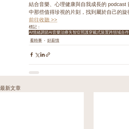
結合音樂、心理健康與自我成長的 podca
中那些值得珍視的片刻，找到屬於自己的旋
前往收聽 >>
標記：
AI
情緒調節
AI音樂治療
失智症照護
穿戴式裝置
跨領域合作
看時事
好薪情
最新文章