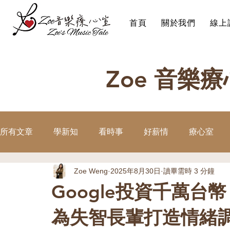
首頁
關於我們
線上
Zoe 音樂
所有文章
學新知
看時事
好薪情
療心室
Zoe Weng
2025年8月30日
讀畢需時 3 分鐘
Google投資千萬台幣！
為失智長輩打造情緒