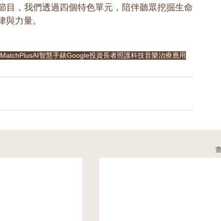
st 節目，我們透過四個特色單元，陪伴聽眾挖掘生命
律與力量。
MatchPlusAI
智慧手錶
Google投資
長者照護科技
音樂治療應用