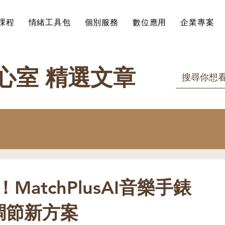
課程
情緒工具包
個別服務
數位應用
企業專案
療心室 精選文章
MatchPlusAI音樂手錶
調節新方案