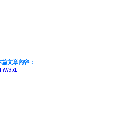
本篇文章內容：
mNhW6p1