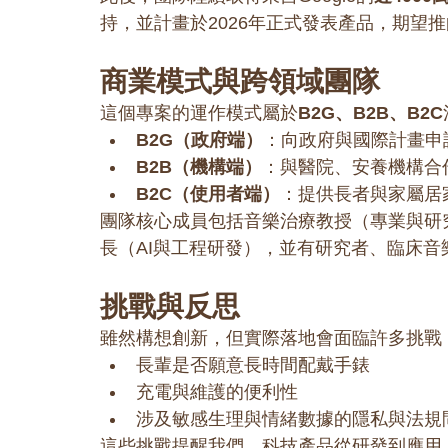
持，並計畫於2026年正式發表產品，期望
商業模式與跨領域團隊
這個專案的運作模式屬於
B2G、B2B、B2C
B2G（政府端）
：向政府與國際計畫申
B2B（機構端）
：與醫院、安養機構合
B2C（使用者端）
：提供長者與家屬居
團隊核心成員包括音樂治療教授（專業與研
長（AI與工程研發），並有研究者、臨床
挑戰與反思
雖然構想創新，但實際落地會面臨許多挑戰
長輩是否願意長時間配戴手錶
充電與維護的便利性
涉及敏感生理與情緒數據的隱私與法規
這些挑戰提醒我們，科技產品從研發到應用