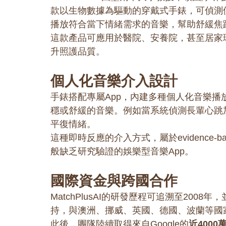
款以生物數據為驅動的穿戴式手錶，可偵測
播放符合當下情緒需求的音樂，幫助舒緩焦
這款產品可應用於醫院、安養院，甚至居家
升照護品質。
個人化音樂介入設計
手錶搭配專屬App，內建多種個人化音樂
穩或舒緩的音樂。例如當系統偵測長輩心跳
平復情緒。
這種即時反應的介入方式，屬於evidence
般缺乏研究驗證的娛樂型音樂App。
國際資金與跨國合作
MatchPlusAI的研發歷程可追溯至2008年，並
持，與澳洲、挪威、英國、德國、波蘭等國
此後，團隊陸續取得來自Google的
近400