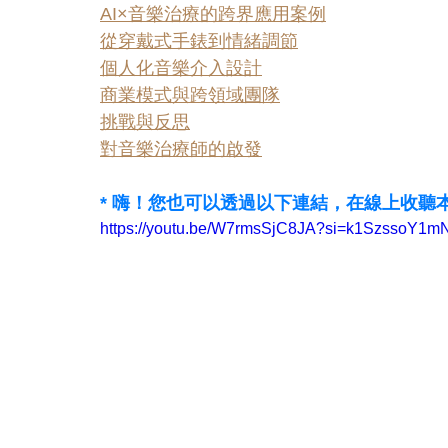
AI×音樂治療的跨界應用案例
從穿戴式手錶到情緒調節
個人化音樂介入設計
商業模式與跨領域團隊
挑戰與反思
對音樂治療師的啟發
* 嗨！您也可以透過以下連結，在線上收聽
https://youtu.be/W7rmsSjC8JA?si=k1SzssoY1